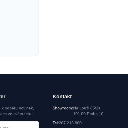
ter
Kontakt
e k odběru novinek,
Showroom:
Na Louži 65/2a
race ze světa tisku
101 00 Praha 10
Tel:
267 216 800