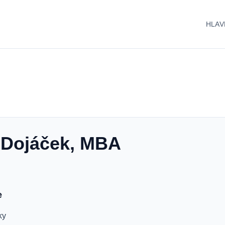
HLAV
 Dojáček, MBA
e
ky