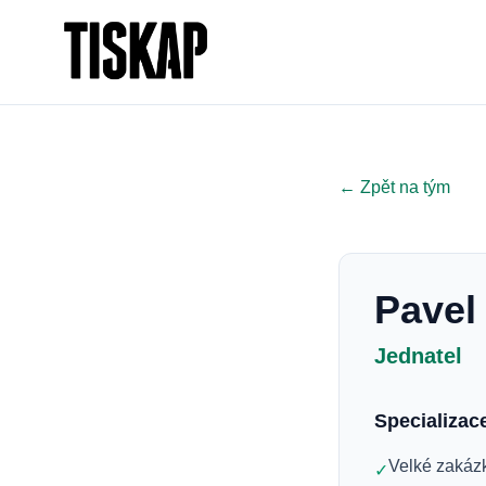
← Zpět na tým
Pavel
Jednatel
Specializac
Velké zakáz
✓