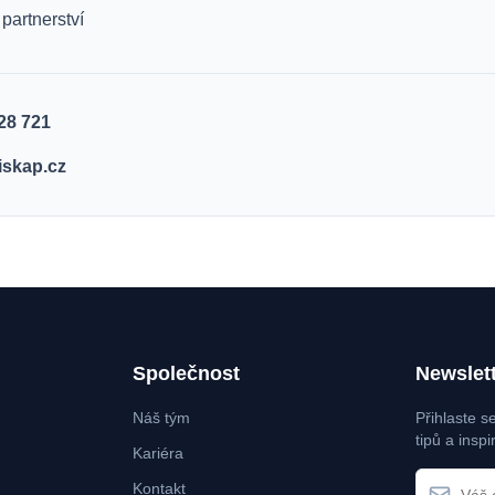
partnerství
28 721
iskap.cz
Společnost
Newslet
Náš tým
Přihlaste s
tipů a inspi
Kariéra
Kontakt