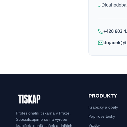
Dlouhodobá 
✓
+420 603 4
dojacek@t
PRODUKTY
Krabičky a obaly
Profesionální tiskárna v Praze.
Papírové tašky
Specializujeme se na výrobu
Vizitky
krabiček, obalů, tašek a dalších