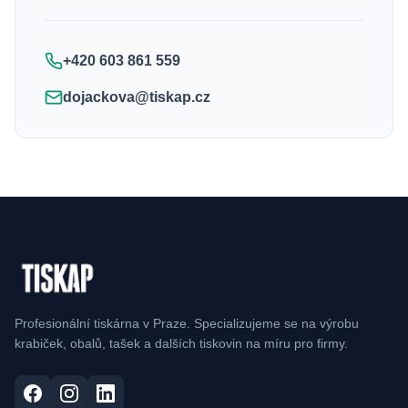
+420 603 861 559
dojackova@tiskap.cz
Profesionální tiskárna v Praze. Specializujeme se na výrobu
krabiček, obalů, tašek a dalších tiskovin na míru pro firmy.